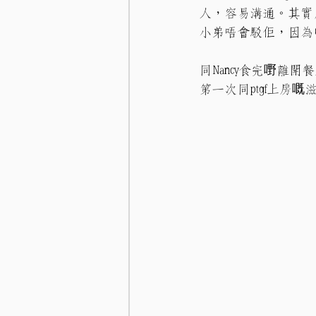
人，容易溝通。其實
小弟唔會駁佢，因為
同Nancy食完嘢
第一次同ptgf上房嘅