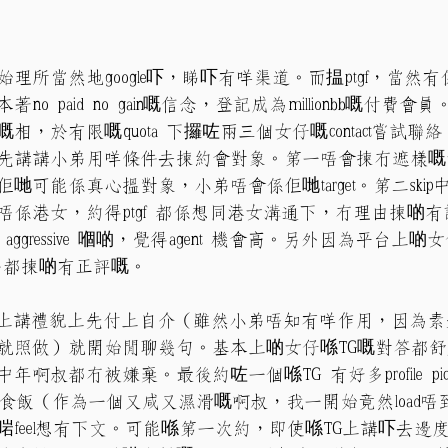
所當然地google吓，睇吓有咩渠道。而揾ptgf，當然有係IG 
o paid no gain嘅信念，登記成為millionbb嘅付費
，於有限嘅quota 下攞咗兩三個女仔嘅contact嘗試聯絡
先講講小弟用咩條件去揀約會對象。第一唔會揀冇遮樣嘅
哋可能係真心搵對象，小弟唔會係佢哋target。第二ski
唔係港女，約得ptgf 都係想同港女溝通下，冇理由揀啲
ggressive 嗰啲，覺得agent 機會高。另外因為平台上
小弟都揀啲有正評嘅。
ct，照網上講禮貌上先付上自介（雖然小弟唔知有咩作用，因為
就照做）就開始閒聊幾句。基本上啲女仔喺TG嘅對答都
啊叔都冇被嫌棄。最後約咗一個喺TG 有好多profile p
嘅出嚟食飯（作為一個又咸又濕滑嘅啊叔，我一開始竟然load唔
feel想有下文。可能喺第一次約，即使喺TG上講吓去邊