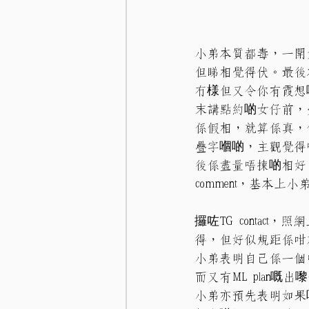
小弟本質都毒，一開始理
但睇相覺得伏。最後本著n
冇様但又令你有霞想嘅相
末講點約啲女仔前，
係假相，就算係真，佢
疊字嗰啲，主觀覺得
後係盡量唔揀啲相好 a
comment，基本上
攞咗TG conta
得，但好似規距係咁
小弟表明自己係一個中年
而又有ML plan
小弟亦預先表明如果啱