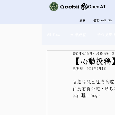
Geebii
主頁
登記Geebii Girls
All Posts
女神殿堂
平台更新
2021年4月8日
讀畢需時 3
【心動投稿
已更新：
2025年5月1日
唔經唔覺已經成為咗
由於冇得外遊，所以
ptgf 嘅journey。