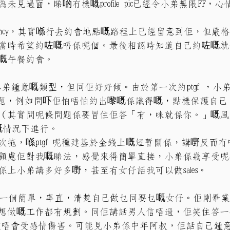
見過面，睇啲冇樣嘅profile pic已經令小弟無限FF，
ancy，其實喺行去約會地點嘅路程上已經留意到佢，但嚴
當時希望約咗嘅唔係呢個。最後相認時知道自己約咗嘅就
嘅午餐約會。
小弟鍾意嘅類型，但同佢好好傾。由於第一次約ptgf ，小
 嘅話題，例如問吓佢怕唔怕約出嚟嘅係識得嘅，點樣保護自
（其實問呢條問題係要冒住佢答「有，咪就係你。」嘅風
r 嘅情況下進行。
次拖，喺ptgf 呢種建基於金錢上嘅短暫關係，講嘢反而
顧慮佢對我嘅睇法，感覺來得簡單直接，小弟係幾享受呢
上小弟講多好多嘢，甚至有女仔話我可以做sales。
感覺係一個簡單，率直，清楚自己做乜同要乜嘅女仔。佢剛畢
想做嘅工作都有規劃。同佢講話男人信唔過，佢笑住答一
f應該唔會受感情傷害。可能見小弟係中年阿叔，佢話自己鍾