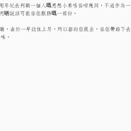
用年紀去判斷一個人嘅思想小弟唔係咁應同，不過作為一
呢啲說話可能係佢服務嘅一部份。
離開餐廳，由於一早諗住上房，所以都向佢提出，係佢帶路下
滋味。