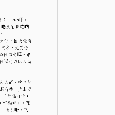
search吓，
會員。喺裏面睇咗啲
。
女仔，因為覺得
p中文名，尤其係
有譚仔口音嘅。最
啲女仔喺可以比人留
素未謀面，吹乜都
舒服有禮，尤其是
ic （都係冇樣）
到ML點解），而
度，食乜嘢，已