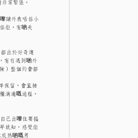
心情非常緊張。
格嚟講外表唔係小
係佢，有啲失
弟都出於好奇建
己，有冇遇到啲外
險）整個約會都
冇咩保留，會直接
種溝通嘅過程。
業自己出嚟住要搵
早就知，感覺佢
意成熟啲嘅男