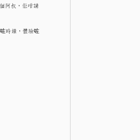
個阿叔，佢咁講
去咗時鐘，體驗咗