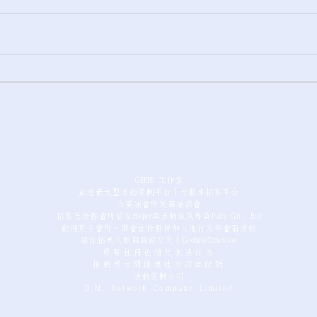
【心動投稿】兼職女友的心路
【心
歷程
可求 
GEEBII 工作室
全港最大型活動策劃平台｜女服生招募平台
為高端會所及高端酒會
招募及發掘會所管家Helper與活動氣氛專員Party Girl / Boy
歡迎更多會所、酒會合作夥伴加入進行友場會面活動
讓你拓展人脈與真誠交友｜Geebii@Timelover
嚴禁任何色情及犯法行為
推動男女間健康社交認識配對
活動策劃公司
D.M. Network Company Limited