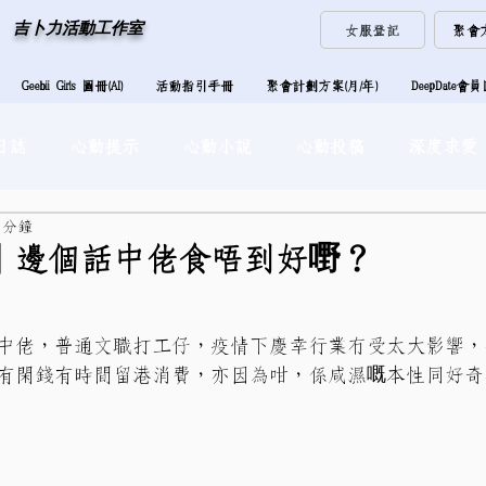
​吉卜力活動工作室
女服登記
聚會
Geebii Girls 圖冊(AI)
活動指引手冊
聚會計劃方案(月/年)
DeepDate會
日誌
心動提示
心動小說
心動投稿
深度求愛
 分鐘
】邊個話中佬食唔到好嘢？
中佬，普通文職打工仔，疫情下慶幸行業冇受太大影響，
有閑錢有時間留港消費，亦因為咁，係咸濕嘅本性同好奇