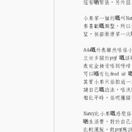
經有啲緊張。另外因為未
小弟第一個約嘅叫N
弟喜歡嘅類型，所以
望，但都繼續第一次
Ada嘅外表雖然唔係
立好多關於ptgf
表完全接受唔到呀咁
可以喺冇乜dead ai
其實小弟只係拍過一
講自己嘅諗法，唔洗
相比平時，係呢種關係
Nancy比小弟嘅
啲生活費，對於自己
比較灑脫，做ptg